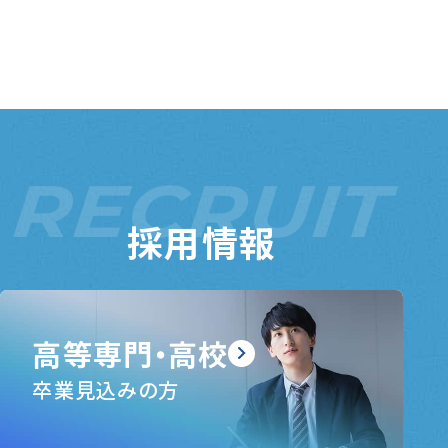
RECRUIT
採用情報
高等専門・高校
卒業見込みの方