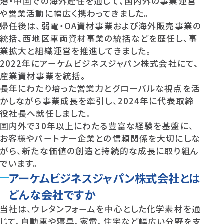
港・中国での海外赴任を通じて、国内外の事業運営
や営業活動に幅広く携わってきました。
帰任後は、弱電・OA資材事業および海外販売事業の
統括、西地区車両資材事業の統括などを歴任し、事
業拡大と組織運営を推進してきました。
2022年にアーケムビジネスジャパン株式会社にて、
産業資材事業を統括。
長年にわたり培った営業力とグローバルな視点を活
かしながら事業成長を牽引し、2024年に代表取締
役社長へ就任しました。
国内外で30年以上にわたる豊富な経験を基盤に、
お客様やパートナー企業との信頼関係を大切にしな
がら、新たな価値の創造と持続的な成長に取り組ん
でいます。
アーケムビジネスジャパン株式会社とは
どんな会社ですか
当社は、ウレタンフォームを中心とした化学素材を通
じて、自動車や寝具、家電、住宅など幅広い分野を支