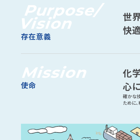
Purpose/
世
Vision
快
存在意義
Mission
化
使命
心
確かな
ために、