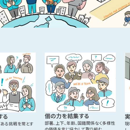
個の力を結集する
する
部署、上下、年齢、国籍関係なく多様性
びある挑戦を常とす
現
の価値を言じ協力して取り組む
し