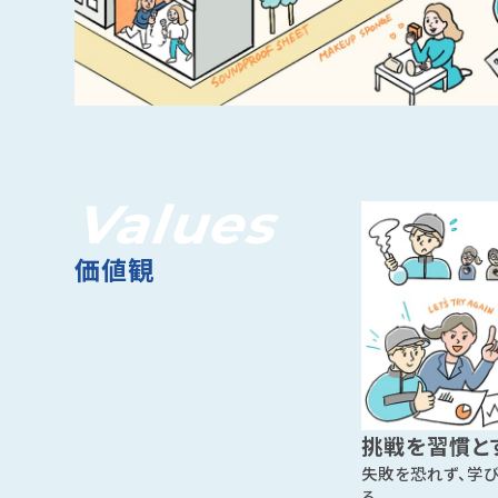
Values
価値観
挑戦を習慣と
失敗を恐れず、学
る