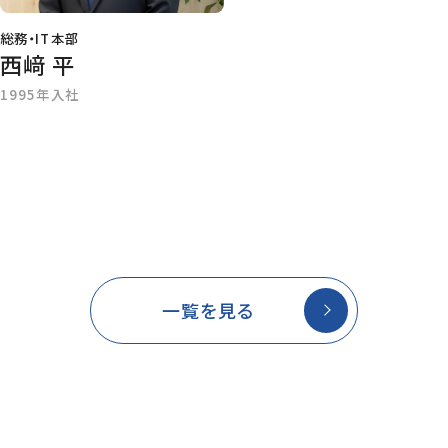
総務・IT本部
西﨑 平
1995年入社
車両事業第二本部
鍛治田 泰
2001年入社
一覧を見る