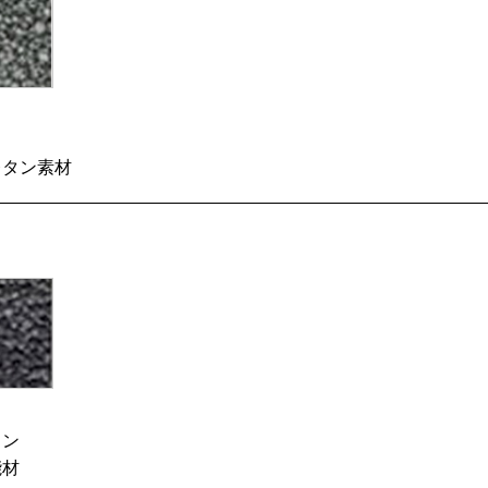
レタン素材
ラン
能材