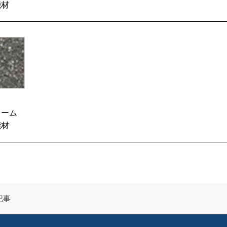
能材
ォーム
能材
の記事