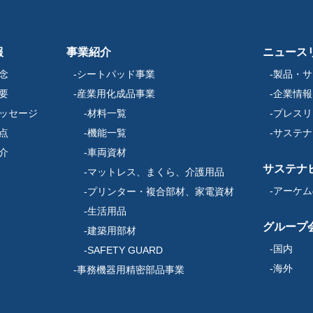
報
事業紹介
ニュース
念
シートパッド事業
製品・サ
要
産業用化成品事業
企業情報
ッセージ
材料一覧
プレスリ
点
機能一覧
サステナ
介
車両資材
サステナ
マットレス、まくら、介護用品
アーケム
プリンター・複合部材、家電資材
生活用品
グループ
建築用部材
国内
SAFETY GUARD
海外
事務機器用精密部品事業