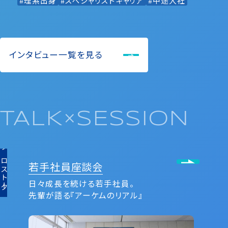
#理系出身
#スペシャリストキャリア
#中途入社
インタビュー一覧を見る
TALK×SESSION
クロストーク
若⼿社員座談会
日々成長を続ける若手社員。
先輩が語る『アーケムのリアル』