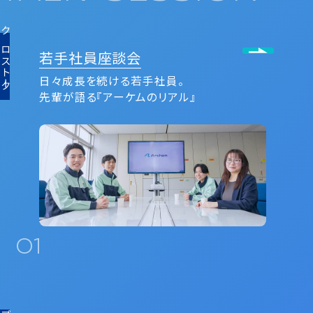
クロストーク
若⼿社員座談会
日々成長を続ける若手社員。
先輩が語る『アーケムのリアル』
01