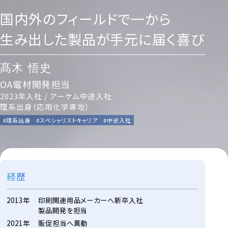
国内外のフィールドで一から
生み出した製品が手元に届く喜び
髙木 悟史
OA電材開発担当
2023年入社
/ アーケム中途入社
理系出身（応用化学専攻）
#理系出身
#スペシャリストキャリア
#中途入社
経歴
2013年
印刷関連用品メーカーへ新卒入社
製品開発を担当
2021年
販促担当へ異動