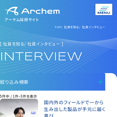
MENU
アーケム採用サイト
TOP
TOP
社員を知る
社員を知る
社員インタビュー
社員インタビュー
[ 社員を知る/ 社員インタビュー ]
INTERVIEW
絞り込み検索
5件中 / 1件~5件を表示
国内外のフィールドで一から
生み出した製品が手元に届く
喜び