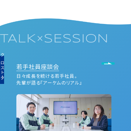
TALK×SESSION
クロストーク
若⼿社員座談会
日々成長を続ける若手社員。
先輩が語る『アーケムのリアル』