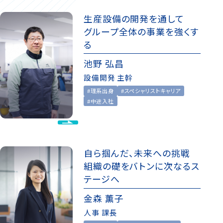
生産設備の開発を通して
グループ全体の事業を強くす
る
池野 弘昌
設備開発 主幹
#理系出身
#スペシャリストキャリア
#中途入社
自ら掴んだ、未来への挑戦
組織の礎をバトンに次なるス
テージへ
金森 薫子
人事 課長