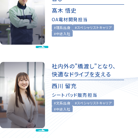
髙木 悟史
OA電材開発担当
#理系出身
#スペシャリストキャリア
#中途入社
社内外の"橋渡し"となり、
快適なドライブを支える
西川 留充
シートパッド販売担当
#文系出身
#スペシャリストキャリア
#中途入社