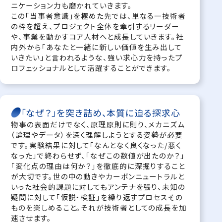
ニケーション力も磨かれていきます。
この「当事者意識」を極めた先では、単なる一技術者
の枠を超え、プロジェクト全体を牽引するリーダー
や、事業を動かすコア人材へと成長していきます。社
内外から「あなたと一緒に新しい価値を生み出して
いきたい」と言われるような、強い求心力を持ったプ
ロフェッショナルとして活躍することができます。
「なぜ？」を突き詰め、本質に迫る探求心
物事の表面だけでなく、原理原則に則り、メカニズム
（論理やデータ）を深く理解しようとする姿勢が必要
です。実験結果に対して「なんとなく良くなった/悪く
なった」で終わらせず、「なぜこの数値が出たのか？」
「変化点の理由は何か？」を徹底的に深掘りすること
が大切です。世の中の動きやカーボンニュートラルと
いった社会的課題に対してもアンテナを張り、未知の
疑問に対して「仮説・検証」を繰り返すプロセスその
ものを楽しめること。それが技術者としての成長を加
速させます。