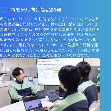
新モデル向け製品開発
私たちは、プリンターの性能を左右する「エンジン」とも言え
る重要部品を開発しています。材料設計・配合設計・プロセ
ス設計、そして評価・解析技術を高度に融合させ、「より鮮明
な画像を」といったお客様の定性的な要望を、具体的な材
料配合や製造技術へと落とし込んでいくのが私たちの役割
です。また、最終的なエンドユーザーまで見据えた開発を通
じ、自らの技術が人々の暮らしを支えている―その確かな手
応えを実感できることが、この仕事の大きな魅力です。