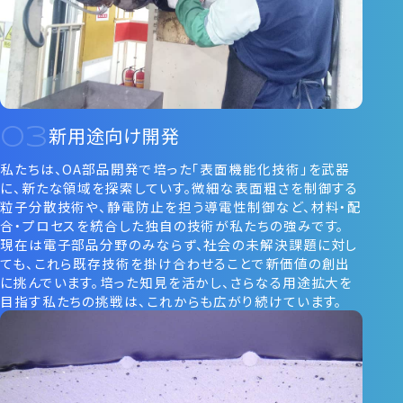
新用途向け開発
私たちは、OA部品開発で培った「表面機能化技術」を武器
に、新たな領域を探索していす。微細な表面粗さを制御する
粒子分散技術や、静電防止を担う導電性制御など、材料・配
合・プロセスを統合した独自の技術が私たちの強みです。
現在は電子部品分野のみならず、社会の未解決課題に対し
ても、これら既存技術を掛け合わせることで新価値の創出
に挑んでいます。培った知見を活かし、さらなる用途拡大を
目指す私たちの挑戦は、これからも広がり続けています。