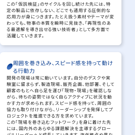
この「仮説検証」のサイクルを回し続けた先には、特
定の製品に依存しない、どこでも通用する圧倒的な
応用力が身につきます。たとえ扱う素材やテーマが変
わっても、物事の本質を瞬時に見抜き、「再現性のあ
る最適解を導き出せる強い技術者」として多方面で
活躍していきます。
周囲を巻き込み、スピード感を持って動け
る行動力
開発の現場は常に動いています。自分のデスクや実
験室に留まらず、製造現場、販売企画、他部署、そして
顧客のもとへ自ら足を運び「現物・現場」を確認しな
がら、待ちの姿勢ではなく自らアクティブに状況を動
かす力が求められます。スピード感を持って、周囲の
協力も取り付けながら、リーダーシップを発揮してプ
ロジェクトを推進できる方を求めています。
この「現場を巻き込むフットワーク」を身に着けた先
には、国内外のあらゆる課題解決を主導するグロー
バルリーダーへと成長していきます。海外拠点や異な