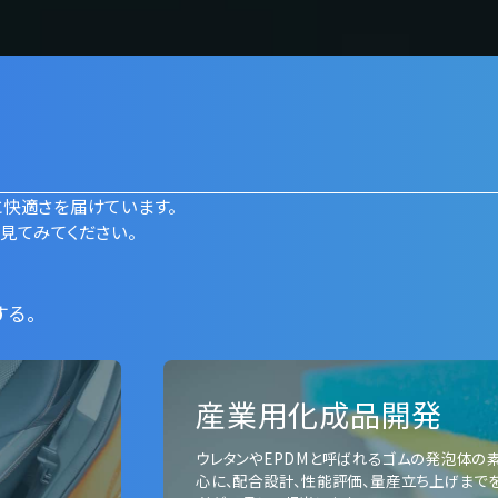
に快適さを届けています。
⾒てみてください。
する。
産業用化成品開発
ウレタンやEPDMと呼ばれるゴムの発泡体の
心に、配合設計、性能評価、量産立ち上げまで