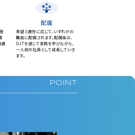
配属
極
希望と適性に応じて、いずれかの
度
職能に配属されます。配属後は、
最適
OJTを通じて実務を学びながら、
⼀⼈前の社員として成⻑していき
ます。
POINT