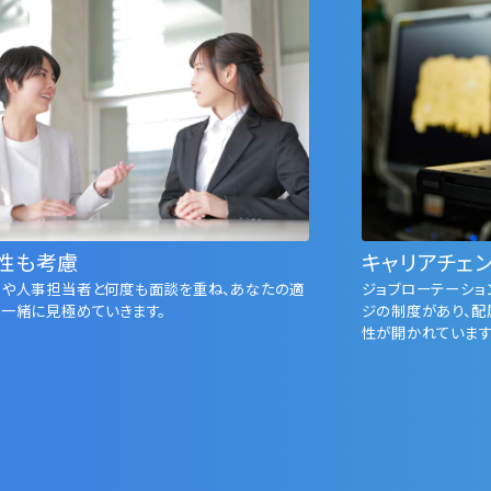
性も考慮
キャリアチェ
司や⼈事担当者と何度も⾯談を重ね、あなたの適
ジョブローテーショ
⼀緒に⾒極めていきます。
ジの制度があり、配
性が開かれています