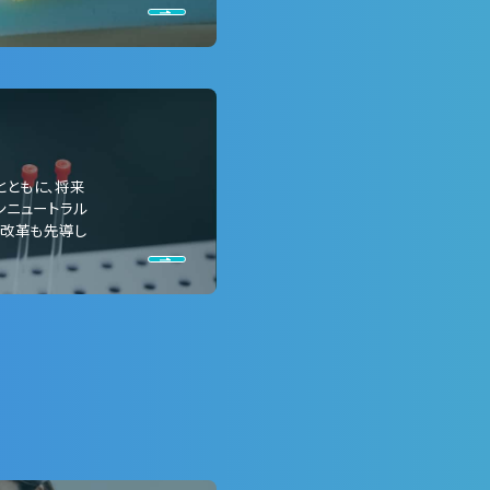
とともに、将来
ンニュートラル
ル改革も先導し