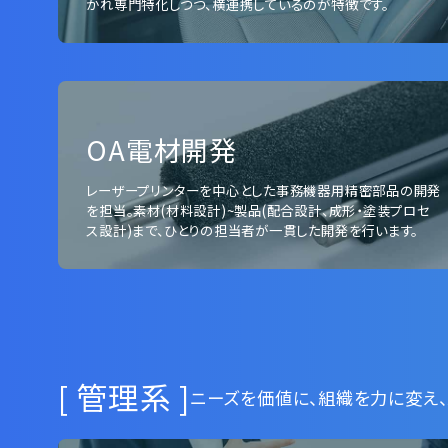
かれ専門特化しつつ、横連携しているのが特徴です。
OA電材開発
レーザープリンターを中心とした事務機器用精密部品の開発
を担当。素材(材料設計)~製品(配合設計、成形・塗装プロセ
ス設計)まで、ひとりの担当者が一貫した開発を行います。
[ 管理系 ]
ニーズを価値に、組織を力に変え、