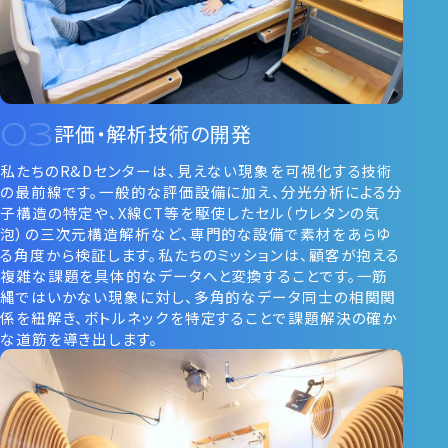
評価・解析技術の開発
私たちのR&Dセンターは、見えない現象を可視化する技術
の最前線です。一般的な評価設備に加え、分光分析による分
子構造の特定や、X線CT等を駆使したセル（ウレタンの気
泡）の三次元構造解析など、専門的な設備で素材をあらゆ
る角度から検証します。私たちのミッションは、顧客が抱える
複雑な課題を具体的なデータへと変換することです。一筋
縄ではいかない現象に対し、多角的なデータ同士の相関関
係を紐解き、ボトルネックを特定することで課題解決の確か
な道筋を導き出します。