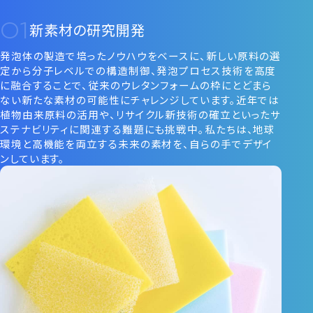
新素材の研究開発
発泡体の製造で培ったノウハウをベースに、新しい原料の選
定から分子レベルでの構造制御、発泡プロセス技術を高度
に融合することで、従来のウレタンフォームの枠にとどまら
ない新たな素材の可能性にチャレンジしています。近年では
植物由来原料の活用や、リサイクル新技術の確立といったサ
ステナビリティに関連する難題にも挑戦中。私たちは、地球
環境と高機能を両立する未来の素材を、自らの手でデザイ
ンしています。