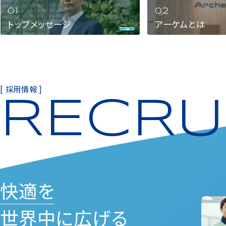
トップメッセージ
アーケムとは
[ 採用情報 ]
RECRU
快適を
世界中に広げる