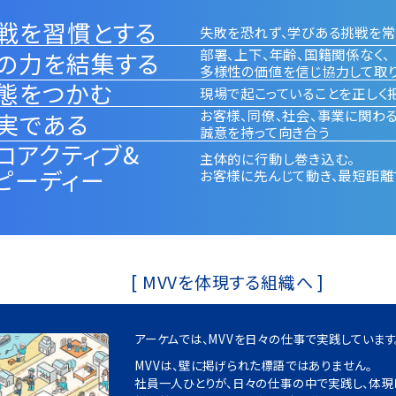
戦を習慣とする
失敗を恐れず、学びある挑戦を常
部署、上下、年齢、国籍関係なく、
の力を結集する
多様性の価値を信じ協力して取
態をつかむ
現場で起こっていることを正しく
お客様、同僚、社会、事業に関わ
実である
誠意を持って向き合う
ロアクティブ&
主体的に行動し巻き込む。
ピーディー
お客様に先んじて動き、最短距離
[ MVVを体現する組織へ ]
アーケムでは、MVVを⽇々の仕事で実践しています
MVVは、壁に掲げられた標語ではありません。
社員⼀⼈ひとりが、⽇々の仕事の中で実践し、体現