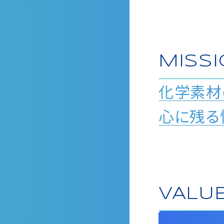
MISS
化学素材
心に残る
VALU