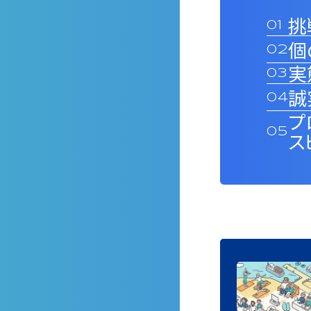
挑
個
実
誠
プ
ス