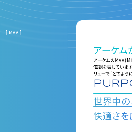
[ MVV ]
アーケム
アーケムのMVV(Mi
値観を表しています
リューで「どのよう
PURPO
世界中の
快適さを