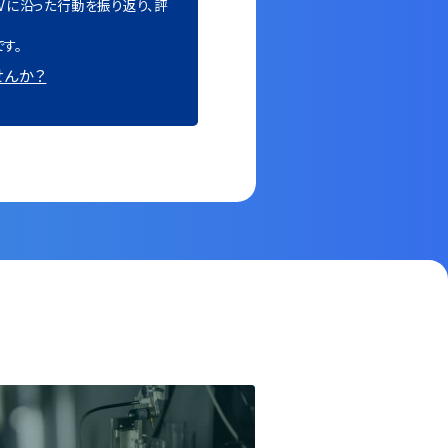
VVに沿った⾏動を振り返り、評
す。
せんか？