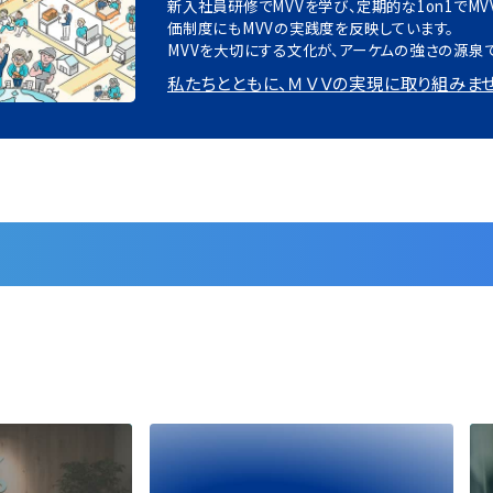
新⼊社員研修でMVVを学び、定期的な1on1でM
価制度にもMVVの実践度を反映しています。
MVVを⼤切にする⽂化が、アーケムの強さの源泉で
私たちとともに、ＭＶＶの実現に取り組みま