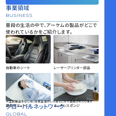
事業領域
BUSINESS
普段の生活の中で、アーケムの製品がどこで
使われているかをご紹介します。
自動車のシート
レーザープリンター部品
※上記製品をはじめ、日常生活のいたるところで活用されています
寝具用マットレス
キッチンスポンジ
グローバルネットワーク
GLOBAL