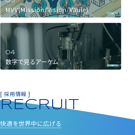
MVV(Mission/Vision/Vaule)
数字で見るアーケム
[ 採用情報 ]
RECRUIT
快適を
世界中に広げる